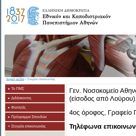
Αρχική σελίδα
» Στοιχεία επικοινωνίας
Το ΠΜΣ
Γεν. Νοσοκομείο Αθη
(είσοδος από Λούρου)
Διδάσκοντες
Φοιτητές
4ος όροφος, Γραφείο 
Πρόγραμμα Σπουδών
Τηλέφωνα επικοινων
Στοιχεία επικοινωνίας