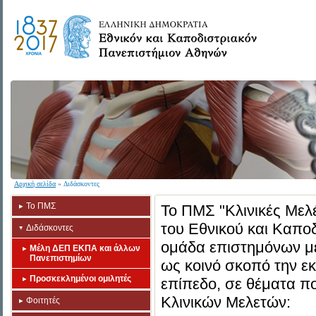
Αρχική σελίδα
» Διδάσκοντες
Το ΠΜΣ
Το ΠΜΣ "Κλινικές Μελέ
του Εθνικού και Καπο
Διδάσκοντες
ομάδα επιστημόνων με 
Μέλη ΔΕΠ ΕΚΠΑ και άλλων
Πανεπιστημίων
ως κοινό σκοπό την ε
Προσκεκλημένοι ομιλητές
επίπεδο, σε θέματα π
Κλινικών Μελετών:
Φοιτητές